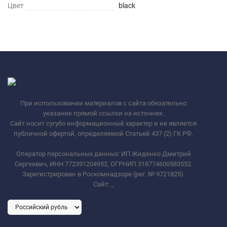
Цвет
black
При использовании материалов с сайта обязательно
указание прямой ссылки на источник.
Сайт носит сугубо информационный характер и не является
публичной офертой, определяемой Статьей 437 (2) ГК РФ.
Оператор персональных данных: ИП Жиденко Дмитрий
Сергеевич, ИНН 772391204952, ОГРНИП 318774600583552.
Зарегистрирован в Роскомнадзоре (рег. № 9721825).
Сайт:
_