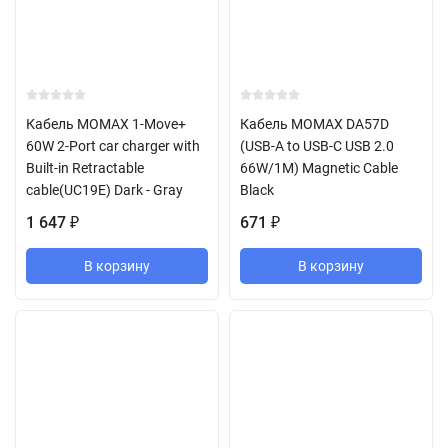
Кабель MOMAX 1-Move+
Кабель MOMAX DA57D
60W 2-Port car charger with
(USB-A to USB-C USB 2.0
Built-in Retractable
66W/1M) Magnetic Cable
cable(UC19E) Dark - Gray
Black
1 647
671
₽
₽
В корзину
В корзину