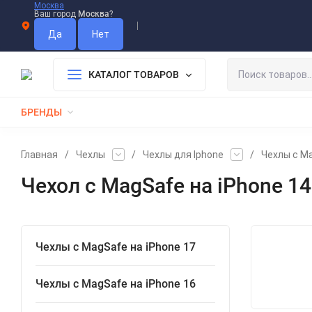
Москва
Ваш город
Москва
?
Информация О Нас
Вакансии
Прайс-Лист
Гарантия
Опл
Дистрибьютор DEVIA
КАТАЛОГ ТОВАРОВ
БРЕНДЫ
КАБЕЛИ
ЗАРЯДКИ
РЕМЕШКИ ДЛЯ APPLE WATCH
Главная
/
Чехлы
/
Чехлы для Iphone
/
Чехлы с M
Чехол с MagSafe на iPhone 1
Чехлы с MagSafe на iPhone 17
Чехлы с MagSafe на iPhone 16