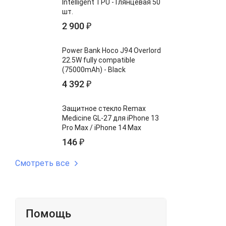
Intelligent TPU - Глянцевая 50
шт.
2 900
₽
Power Bank Hoco J94 Overlord
22.5W fully compatible
(75000mAh) - Black
4 392
₽
Защитное стекло Remax
Medicine GL-27 для iPhone 13
Pro Max / iPhone 14 Max
146
₽
Смотреть все
Помощь