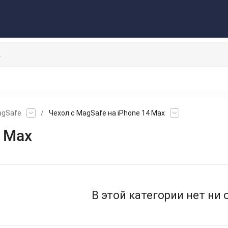
Публичная оферта
Договор
Персональные данные
ата/Доставка
Контакты
Скидки/Новости
Отзывы
НАУШНИКИ
ДЕРЖАТЕЛИ
ВНЕШНИЕ АККУМ
ЗАЩИТНЫЕ СТЕКЛА
КОЛОНКИ
МИКРОФОНЫ
agSafe
/
Чехол с MagSafe на iPhone 14 Max
4 Max
В этой категории нет ни 