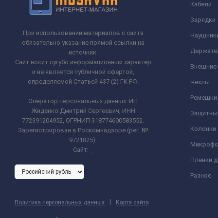
Кабели
Зарядки
При использовании материалов с сайта
Наушник
обязательно указание прямой ссылки на
Держате
источник.
Сайт носит сугубо информационный характер
Внешние
и не является публичной офертой,
определяемой Статьей 437 (2) ГК РФ.
Чехлы
Ремешки 
Оператор персональных данных: ИП
Жиденко Дмитрий Сергеевич, ИНН
Защитны
772391204952, ОГРНИП 318774600583552.
Колонки
Зарегистрирован в Роскомнадзоре (рег. №
9721825).
Микроф
Сайт:
_
Пленки 
Разное
|
Политика персональных данных
Карта сайта