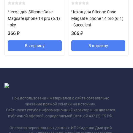
Чехол для Silicone Case
Чехол для Silicone Case
Magsafe iphone 14 pro (6.1)
Magsafe iphone 14 pro (6.1)
- sky
- Succulent
366
₽
366
₽
В корзину
В корзину
При использовании материалов с сайта обязательно
указание прямой ссылки на источник.
Сайт носит сугубо информационный характер и не является
публичной офертой, определяемой Статьей 437 (2) ГК РФ.
Оператор персональных данных: ИП Жиденко Дмитрий