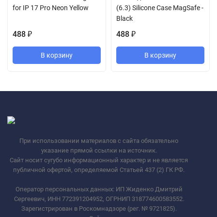
for IP 17 Pro Neon Yellow
(6.3) Silicone Case MagSafe -
Black
488
488
₽
₽
В корзину
В корзину
При использовании материалов с сайта обязательно
указание прямой ссылки на источник.
Сайт носит сугубо информационный характер и не является
публичной офертой, определяемой Статьей 437 (2) ГК РФ.
Оператор персональных данных: ИП Жиденко Дмитрий
Сергеевич, ИНН 772391204952, ОГРНИП 318774600583552.
Зарегистрирован в Роскомнадзоре (рег. № 9721825).