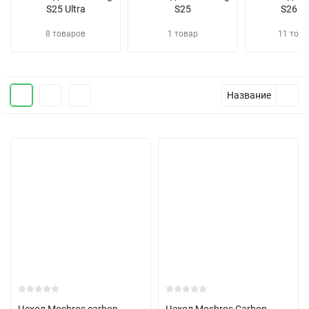
S25 Ultra
S25
S26 Ul
8 товаров
1 товар
11 това
Название