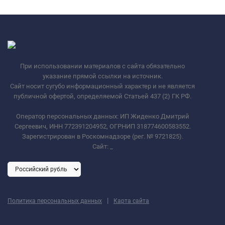
При использовании материалов с сайта обязательно
указание прямой ссылки на источник.
Сайт носит сугубо информационный характер и не является
публичной офертой, определяемой Статьей 437 (2) ГК РФ.
Оператор персональных данных: ИП Жиденко Дмитрий
Сергеевич, ИНН 772391204952, ОГРНИП 318774600583552.
Зарегистрирован в Роскомнадзоре (рег. № 9721825).
Сайт:
_
|
Политика персональных данных
Карта сайта