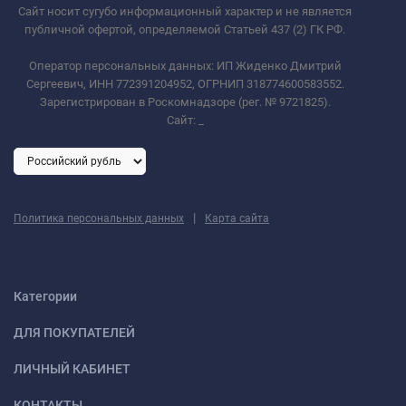
Сайт носит сугубо информационный характер и не является
публичной офертой, определяемой Статьей 437 (2) ГК РФ.
Оператор персональных данных: ИП Жиденко Дмитрий
Сергеевич, ИНН 772391204952, ОГРНИП 318774600583552.
Зарегистрирован в Роскомнадзоре (рег. № 9721825).
Сайт:
_
|
Политика персональных данных
Карта сайта
Категории
ДЛЯ ПОКУПАТЕЛЕЙ
ЛИЧНЫЙ КАБИНЕТ
КОНТАКТЫ