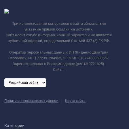
При использовании материалов с сайта обязательно
указание прямой ссылки на источник.
Сайт носит сугубо информационный характер и не является
публичной офертой, определяемой Статьей 437 (2) ГК РФ.
Оператор персональных данных: ИП Жиденко Дмитрий
Сергеевич, ИНН 772391204952, ОГРНИП 318774600583552.
Зарегистрирован в Роскомнадзоре (рег. № 9721825).
Сайт:
_
|
Политика персональных данных
Карта сайта
Категории