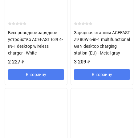
Беспроводное зарядное
Зарядная станция ACEFAST
устройство ACEFAST E39 4-
Z9 80W 6-in-1 multifunctional
IN-1 desktop wireless
GaN desktop charging
charger - White
station (EU) - Metal gray
2 227
₽
3 209
₽
В корзину
В корзину