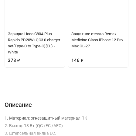
Зарядка Hoco C80A Plus
Защитное стекло Remax
Rapido PD20W+QC3.0 charger
Medicine Glass iPhone 12 Pro
set(Type-C to Type-C)(EU) -
Max GL-27
White
378
₽
146
₽
Описание
Характеристики
Отзывы (0)
Вопрос-Ответ
Описание
1. Материал: огнезащитный материал ПК
2. Выход: 18 Вт (QC /FC /AFC)
3. Штепсельная вилка ЕС.