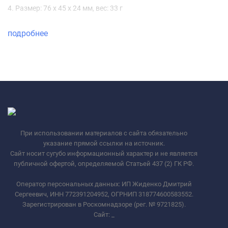
4. Размер: 76 x 45 x 24 мм, вес: 33 г
подробнее
При использовании материалов с сайта обязательно
указание прямой ссылки на источник.
Сайт носит сугубо информационный характер и не является
публичной офертой, определяемой Статьей 437 (2) ГК РФ.
Оператор персональных данных: ИП Жиденко Дмитрий
Сергеевич, ИНН 772391204952, ОГРНИП 318774600583552.
Зарегистрирован в Роскомнадзоре (рег. № 9721825).
Сайт:
_