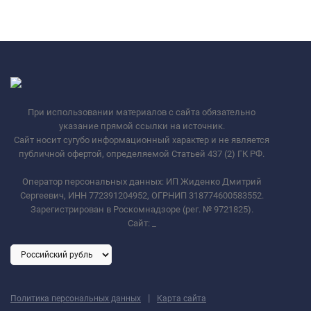
При использовании материалов с сайта обязательно
указание прямой ссылки на источник.
Сайт носит сугубо информационный характер и не является
публичной офертой, определяемой Статьей 437 (2) ГК РФ.
Оператор персональных данных: ИП Жиденко Дмитрий
Сергеевич, ИНН 772391204952, ОГРНИП 318774600583552.
Зарегистрирован в Роскомнадзоре (рег. № 9721825).
Сайт:
_
|
Политика персональных данных
Карта сайта