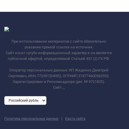
При использовании материалов с сайта обязательно
указание прямой ссылки на источник.
Сайт носит сугубо информационный характер и не является
публичной офертой, определяемой Статьей 437 (2) ГК РФ.
Оператор персональных данных: ИП Жиденко Дмитрий
Сергеевич, ИНН 772391204952, ОГРНИП 318774600583552.
Зарегистрирован в Роскомнадзоре (рег. № 9721825).
Сайт:
_
|
Политика персональных данных
Карта сайта