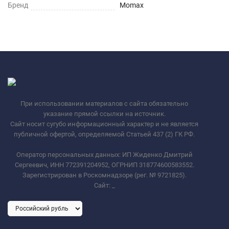
Бренд
Momax
При использовании материалов с сайта обязательно
указание прямой ссылки на источник.
Сайт носит сугубо информационный характер и не является
публичной офертой, определяемой Статьей 437 (2) ГК РФ.
Оператор персональных данных: ИП Жиденко Дмитрий
Сергеевич, ИНН 772391204952, ОГРНИП 318774600583552.
Зарегистрирован в Роскомнадзоре (рег. № 9721825).
Сайт:
_