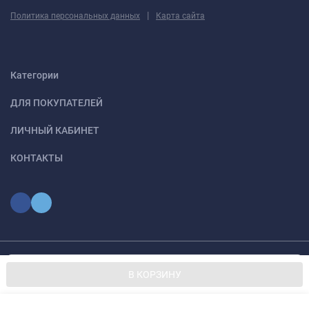
|
Политика персональных данных
Карта сайта
Категории
ДЛЯ ПОКУПАТЕЛЕЙ
ЛИЧНЫЙ КАБИНЕТ
КОНТАКТЫ
Мы используем файлы cookie, чтобы сайт был лучше для
© 2026 optmoskvaa.ru Все права защищены
OK
В КОРЗИНУ
вас.