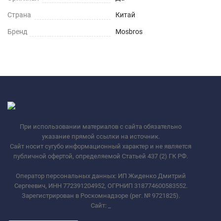
Страна
Китай
Бренд
Mosbros
При использовании материалов с сайта обязательно
указание прямой ссылки на источник.
Сайт носит сугубо информационный характер и не является
публичной офертой, определяемой Статьей 437 (2) ГК РФ.
Оператор персональных данных: ИП Жиденко Дмитрий
Сергеевич, ИНН 772391204952, ОГРНИП 318774600583552.
Зарегистрирован в Роскомнадзоре (рег. № 9721825).
Сайт:
_