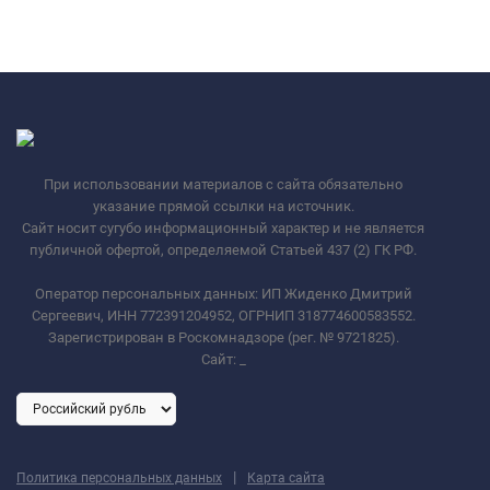
При использовании материалов с сайта обязательно
указание прямой ссылки на источник.
Сайт носит сугубо информационный характер и не является
публичной офертой, определяемой Статьей 437 (2) ГК РФ.
Оператор персональных данных: ИП Жиденко Дмитрий
Сергеевич, ИНН 772391204952, ОГРНИП 318774600583552.
Зарегистрирован в Роскомнадзоре (рег. № 9721825).
Сайт:
_
|
Политика персональных данных
Карта сайта