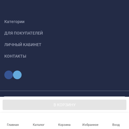
Категории
ДЛЯ ПОКУПАТЕЛЕЙ
ЛИЧНЫЙ КАБИНЕТ
КОНТАКТЫ
Мы используем файлы cookie, чтобы сайт был лучше для
© 2026 optmoskvaa.ru Все права защищены
OK
В КОРЗИНУ
вас.
Главная
Каталог
Корзина
Избранное
Вход