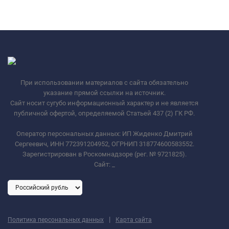
При использовании материалов с сайта обязательно
указание прямой ссылки на источник.
Сайт носит сугубо информационный характер и не является
публичной офертой, определяемой Статьей 437 (2) ГК РФ.
Оператор персональных данных: ИП Жиденко Дмитрий
Сергеевич, ИНН 772391204952, ОГРНИП 318774600583552.
Зарегистрирован в Роскомнадзоре (рег. № 9721825).
Сайт:
_
|
Политика персональных данных
Карта сайта