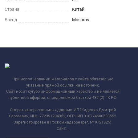
Страна
Китай
Бренд
Mosbros
При использовании материалов с сайта обязательно
указание прямой ссылки на источник.
Сайт носит сугубо информационный характер и не является
публичной офертой, определяемой Статьей 437 (2) ГК РФ.
Оператор персональных данных: ИП Жиденко Дмитрий
Сергеевич, ИНН 772391204952, ОГРНИП 318774600583552.
Зарегистрирован в Роскомнадзоре (рег. № 9721825).
Сайт:
_