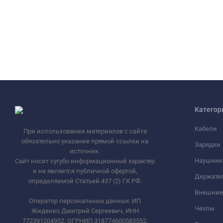
Категор
Кабели
При использовании материалов с сайта
обязательно указание прямой ссылки на
Зарядки
источник.
Наушник
Сайт носит сугубо информационный характер
и не является публичной офертой,
Держате
определяемой Статьей 437 (2) ГК РФ.
Внешние
Оператор персональных данных: ИП
Чехлы
Жиденко Дмитрий Сергеевич, ИНН
772391204952, ОГРНИП 318774600583552.