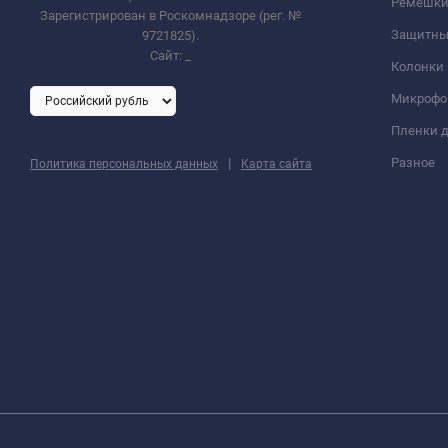
Ремешки 
Зарегистрирован в Роскомнадзоре (рег. №
Защитны
9721825).
Сайт:
_
Колонки
Микроф
Пленки д
|
Разное
Политика персональных данных
Карта сайта