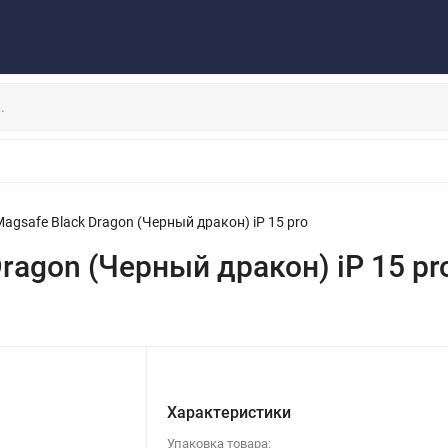
Публичная оферта
Договор
Персональные данные
та/Доставка
Контакты
Скидки/Новости
Отзывы
НАУШНИКИ
ДЕРЖАТЕЛИ
ВНЕШНИЕ АККУМ
ЗАЩИТНЫЕ СТЕКЛА
КОЛОНКИ
МИКРОФОНЫ
agsafe Black Dragon (Черный дракон) iP 15 pro
ragon (Черный дракон) iP 15 pr
Характеристики
Упаковка товара: