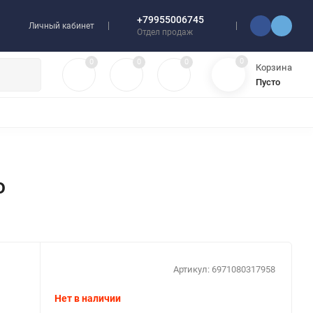
+79955006745
Личный кабинет
Отдел продаж
0
0
0
0
Корзина
Пусто
УЛЯТОРЫ
ЧЕХЛЫ
ПЛЕНКИ ДЛЯ ПЛОТТЕРОВ
РАЗНОЕ
o
Артикул:
6971080317958
Нет в наличии