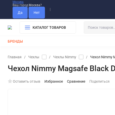
Москва
Ваш город
Москва
?
Информация О Нас
Вакансии
Прайс-Лист
Гарантия
Опла
Дистрибьютор DEVIA
КАТАЛОГ ТОВАРОВ
БРЕНДЫ
КАБЕЛИ
ЗАРЯДКИ
РЕМЕШКИ ДЛЯ APPLE WATCH
Главная
/
Чехлы
/
Чехлы Nimmy
/
Чехол Nimmy M
Чехол Nimmy Magsafe Black D
Оставить отзыв
Избранное
Сравнение
Поделиться