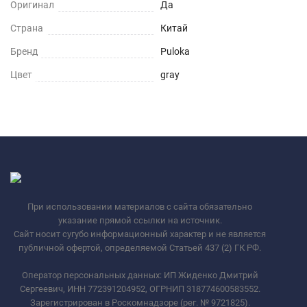
Оригинал
Да
Страна
Китай
Бренд
Puloka
Цвет
gray
При использовании материалов с сайта обязательно
указание прямой ссылки на источник.
Сайт носит сугубо информационный характер и не является
публичной офертой, определяемой Статьей 437 (2) ГК РФ.
Оператор персональных данных: ИП Жиденко Дмитрий
Сергеевич, ИНН 772391204952, ОГРНИП 318774600583552.
Зарегистрирован в Роскомнадзоре (рег. № 9721825).