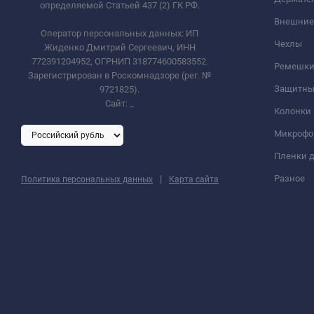
определяемой Статьей 437 (2) ГК РФ.
Внешние
Оператор персональных данных: ИП
Чехлы
Жиденко Дмитрий Сергеевич, ИНН
772391204952, ОГРНИП 318774600583552.
Ремешки 
Зарегистрирован в Роскомнадзоре (рег. №
Защитны
9721825).
Сайт:
_
Колонки
Микроф
Пленки д
|
Разное
Политика персональных данных
Карта сайта