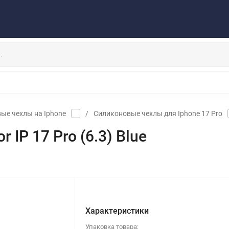
Публичная оферта
Договор
Персональные данные
та/Доставка
Контакты
Скидки/Новости
Отзывы
НАУШНИКИ
ДЕРЖАТЕЛИ
ВНЕШНИЕ АККУМ
ЗАЩИТНЫЕ СТЕКЛА
КОЛОНКИ
МИКРОФОНЫ
ые чехлы на Iphone
/
Силиконовые чехлы для Iphone 17 Pro
r IP 17 Pro (6.3) Blue
Характеристики
Упаковка товара: