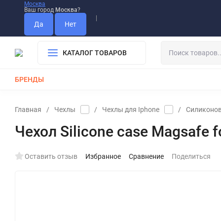
Москва
Ваш город
Москва
?
Информация О Нас
Вакансии
Прайс-Лист
Гарантия
Опла
Дистрибьютор DEVIA
КАТАЛОГ ТОВАРОВ
БРЕНДЫ
КАБЕЛИ
ЗАРЯДКИ
РЕМЕШКИ ДЛЯ APPLE WATCH
Главная
/
Чехлы
/
Чехлы для Iphone
/
Силиконов
Чехол Silicone case Magsafe fo
Оставить отзыв
Избранное
Сравнение
Поделиться