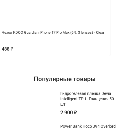
Чехол KDOO Guardian iPhone 17 Pro Max (6.9, 3 lenses) - Clear
Че
488
₽
4
Популярные товары
Гидрогелевая пленка Devia
Intelligent TPU - Глянцевая 50
шт.
2 900
₽
Power Bank Hoco J94 Overlord