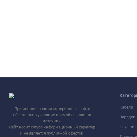
Категор
Кабели
При использовании материалов с сайта
обязательно указание прямой ссылки на
Зарядки
источник.
Наушник
Сайт носит сугубо информационный характер
и не является публичной офертой,
Держате