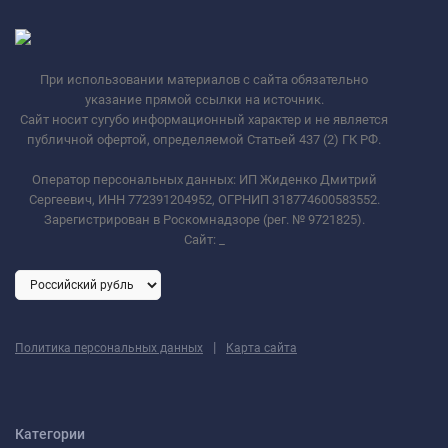
При использовании материалов с сайта обязательно
указание прямой ссылки на источник.
Сайт носит сугубо информационный характер и не является
публичной офертой, определяемой Статьей 437 (2) ГК РФ.
Оператор персональных данных: ИП Жиденко Дмитрий
Сергеевич, ИНН 772391204952, ОГРНИП 318774600583552.
Зарегистрирован в Роскомнадзоре (рег. № 9721825).
Сайт:
_
|
Политика персональных данных
Карта сайта
Категории