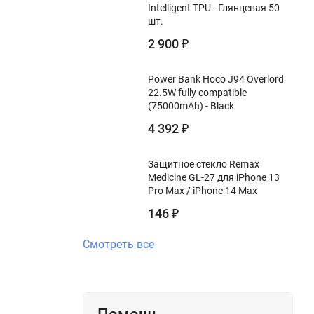
Intelligent TPU - Глянцевая 50
шт.
2 900
₽
Power Bank Hoco J94 Overlord
22.5W fully compatible
(75000mAh) - Black
4 392
₽
Защитное стекло Remax
Medicine GL-27 для iPhone 13
Pro Max / iPhone 14 Max
146
₽
Смотреть все