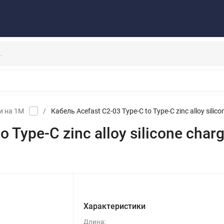
Публичная оферта
Договор
Персональные данные
та/Доставка
Контакты
Скидки/Новости
Отзывы
НАУШНИКИ
ДЕРЖАТЕЛИ
ВНЕШНИЕ АККУМ
ЗАЩИТНЫЕ СТЕКЛА
КОЛОНКИ
МИКРОФОНЫ
и на 1М
/
Кабель Acefast C2-03 Type-C to Type-C zinc alloy silico
 Type-C zinc alloy silicone charg
Характеристики
Длина: