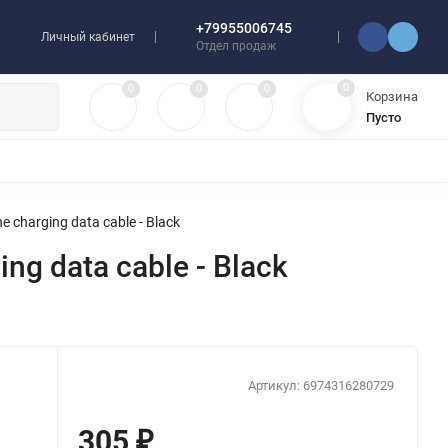
+79955006745
Личный кабинет
Отдел продаж
0
0
0
0
Корзина
Пусто
УЛЯТОРЫ
ЧЕХЛЫ
ПЛЕНКИ ДЛЯ ПЛОТТЕРОВ
РАЗНОЕ
ne charging data cable - Black
ing data cable - Black
Артикул:
6974316280729
305
₽