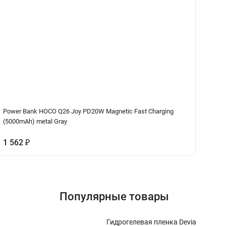
Power Bank HOCO Q26 Joy PD20W Magnetic Fast Charging
За
(5000mAh) metal Gray
1 562
1
₽
Популярные товары
Гидрогелевая пленка Devia