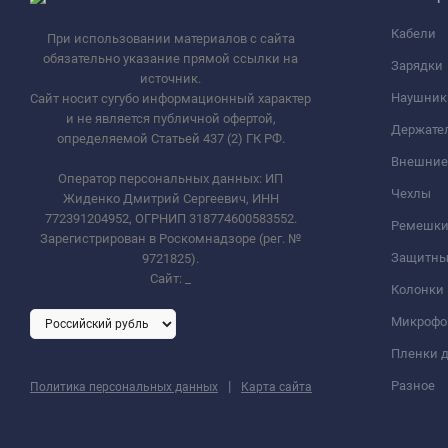
Кабели
При использовании материалов с сайта
обязательно указание прямой ссылки на
Зарядки
источник.
Наушник
Сайт носит сугубо информационный характер
и не является публичной офертой,
Держате
определяемой Статьей 437 (2) ГК РФ.
Внешние
Оператор персональных данных: ИП
Чехлы
Жиденко Дмитрий Сергеевич, ИНН
772391204952, ОГРНИП 318774600583552.
Ремешки 
Зарегистрирован в Роскомнадзоре (рег. №
Защитны
9721825).
Сайт:
_
Колонки
Микроф
Пленки д
|
Разное
Политика персональных данных
Карта сайта