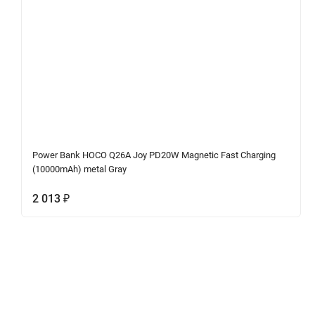
Power Bank HOCO Q26A Joy PD20W Magnetic Fast Charging
(10000mAh) metal Gray
2 013
₽
Описание
Характеристики
Отзывы (0)