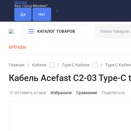
Москва
Ваш город
Москва
?
Информация О Нас
Вакансии
Прайс-Лист
Гарантия
Опла
Дистрибьютор DEVIA
КАТАЛОГ ТОВАРОВ
БРЕНДЫ
КАБЕЛИ
ЗАРЯДКИ
РЕМЕШКИ ДЛЯ APPLE WATCH
Главная
/
Кабели
/
Type-C Кабели
/
Type-C Кабел
Кабель Acefast C2-03 Type-C to
Оставить отзыв
Избранное
Сравнение
Поделиться