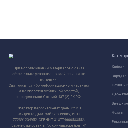
Категор
Кабели
При использовании материалов с сайта
обязательно указание прямой ссылки на
Зарядки
источник.
Наушник
Сайт носит сугубо информационный характер
и не является публичной офертой,
Держате
определяемой Статьей 437 (2) ГК РФ.
Внешние
Оператор персональных данных: ИП
Чехлы
Жиденко Дмитрий Сергеевич, ИНН
772391204952, ОГРНИП 318774600583552.
Ремешки 
Зарегистрирован в Роскомнадзоре (рег. №