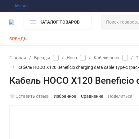
Информация О Нас
Вакансии
Публичная о
Москва
Гарантия
Оплата/Доставка
Контакты
КАТАЛОГ ТОВАРОВ
БРЕНДЫ
КАБЕЛИ
ЗАРЯДКИ
РЕМЕШКИ ДЛЯ APPLE WATCH
Главная
/
Бренды
/
Hoco
/
Кабели hoco
/
T
/
Кабель HOCO X120 Beneficio charging data cable Type-c (pac
Кабель HOCO X120 Beneficio c
Оставить отзыв
Избранное
Сравнение
Поделиться