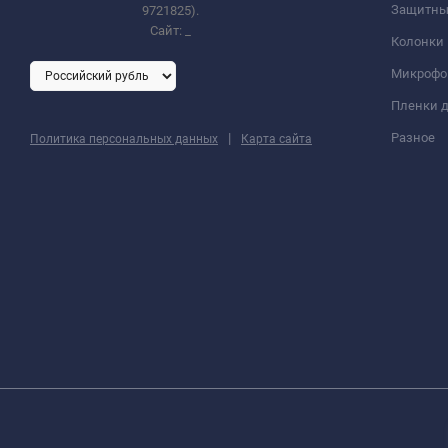
Защитны
9721825).
Сайт:
_
Колонки
Микроф
Пленки д
|
Разное
Политика персональных данных
Карта сайта