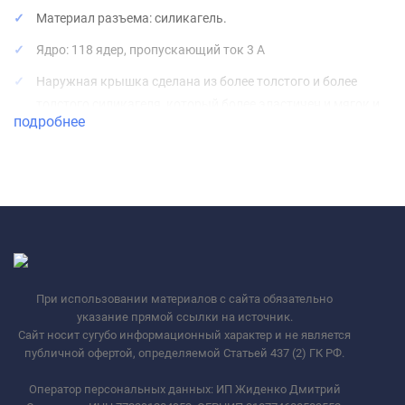
Материал разъема: силикагель.
Ядро: 118 ядер, пропускающий ток 3 А
Наружная крышка сделана из более толстого и более
толстого силикагеля, который более эластичен и мягок и
подробнее
приятен на ощупь.
При использовании материалов с сайта обязательно
указание прямой ссылки на источник.
Сайт носит сугубо информационный характер и не является
публичной офертой, определяемой Статьей 437 (2) ГК РФ.
Оператор персональных данных: ИП Жиденко Дмитрий