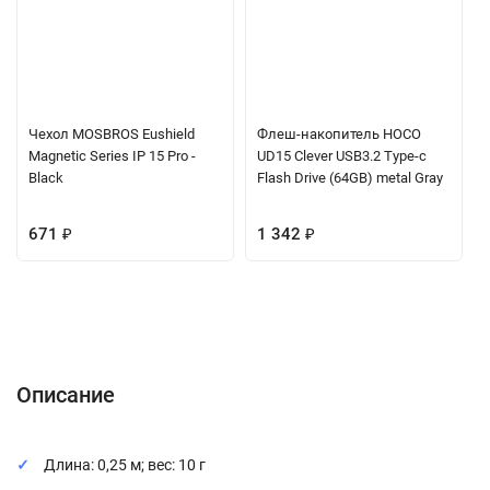
Чехол MOSBROS Eushield
Флеш-накопитель HOCO
Magnetic Series IP 15 Pro -
UD15 Clever USB3.2 Type-c
Black
Flash Drive (64GB) metal Gray
671
₽
1 342
₽
Описание
Характеристики
Отзывы (0)
Вопрос-Ответ
Описание
Длина: 0,25 м; вес: 10 г