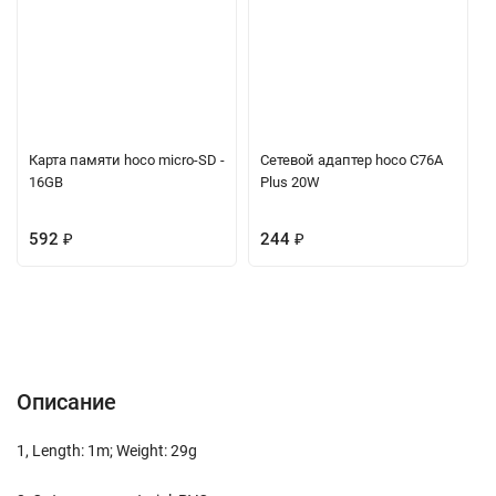
Карта памяти hoco micro-SD -
Сетевой адаптер hoco C76A
16GB
Plus 20W
592
₽
244
₽
Описание
Характеристики
Отзывы (0)
Вопрос-Ответ
Описание
1, Length: 1m; Weight: 29g