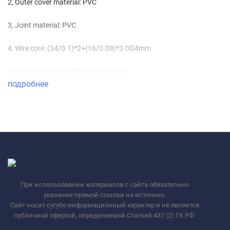
2, Outer cover material: PVC
3, Joint material: PVC
4, Wire core: (34/0.1)*2+(16/0.08)*3 OD4mm
5, Support Apple PD 20W fast charge
подробнее
При использовании материалов с сайта обязательно
указание прямой ссылки на источник.
Сайт носит сугубо информационный характер и не является
публичной офертой, определяемой Статьей 437 (2) ГК РФ.