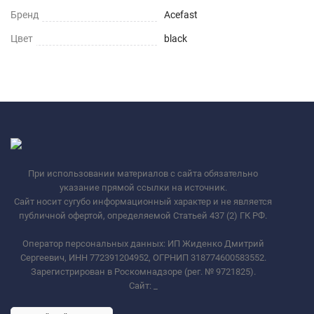
Бренд
Acefast
Цвет
black
При использовании материалов с сайта обязательно
указание прямой ссылки на источник.
Сайт носит сугубо информационный характер и не является
публичной офертой, определяемой Статьей 437 (2) ГК РФ.
Оператор персональных данных: ИП Жиденко Дмитрий
Сергеевич, ИНН 772391204952, ОГРНИП 318774600583552.
Зарегистрирован в Роскомнадзоре (рег. № 9721825).
Сайт:
_