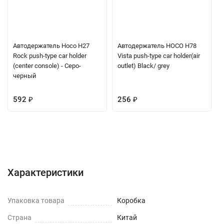
Автодержатель Hoco H27
Автодержатель HOCO H78
Rock push-type car holder
Vista push-type car holder(air
(center console) - Серо-
outlet) Black/ grey
черный
592
₽
256
₽
Характеристики
Отзывы (0)
Вопрос-Ответ
Характеристики
Упаковка товара
Коробка
Страна
Китай