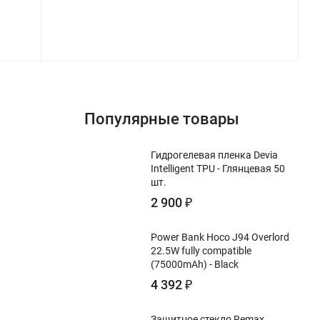
Популярные товары
Гидрогелевая пленка Devia
Intelligent TPU - Глянцевая 50
шт.
2 900
₽
Power Bank Hoco J94 Overlord
22.5W fully compatible
(75000mAh) - Black
4 392
₽
Защитное стекло Remax