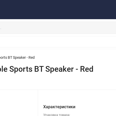
Публичная оферта
Договор
Персональные данные
та/Доставка
Контакты
Скидки/Новости
Отзывы
НАУШНИКИ
ДЕРЖАТЕЛИ
ВНЕШНИЕ АККУМ
ЗАЩИТНЫЕ СТЕКЛА
КОЛОНКИ
МИКРОФОНЫ
ts BT Speaker - Red
 Sports BT Speaker - Red
Характеристики
Упаковка товара: