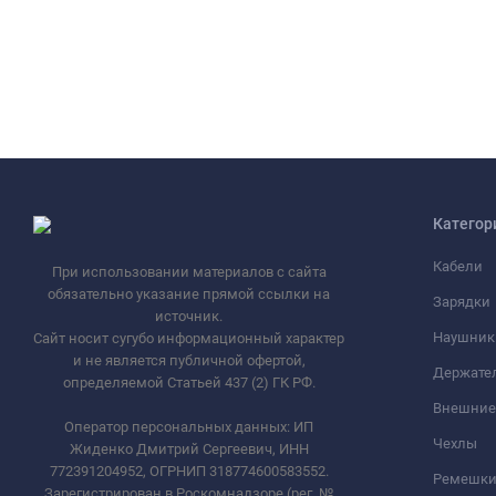
Категор
Кабели
При использовании материалов с сайта
обязательно указание прямой ссылки на
Зарядки
источник.
Наушник
Сайт носит сугубо информационный характер
и не является публичной офертой,
Держате
определяемой Статьей 437 (2) ГК РФ.
Внешние
Оператор персональных данных: ИП
Чехлы
Жиденко Дмитрий Сергеевич, ИНН
772391204952, ОГРНИП 318774600583552.
Ремешки 
Зарегистрирован в Роскомнадзоре (рег. №