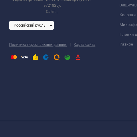
Защитны
9721825).
Сайт:
_
Колонки
Микроф
Пленки д
|
Разное
Политика персональных данных
Карта сайта