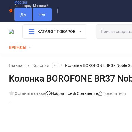
Москва
Ваш город
Москва
?
Информация О Нас
Вакансии
Прайс-Лист
Гарантия
Опла
Дистрибьютор DEVIA
КАТАЛОГ ТОВАРОВ
БРЕНДЫ
КАБЕЛИ
ЗАРЯДКИ
РЕМЕШКИ ДЛЯ APPLE WATCH
Главная
/
Колонки
/
Колонка BOROFONE BR37 Noble Spor
Колонка BOROFONE BR37 Noble
Оставить отзыв
Избранное
Сравнение
Поделиться