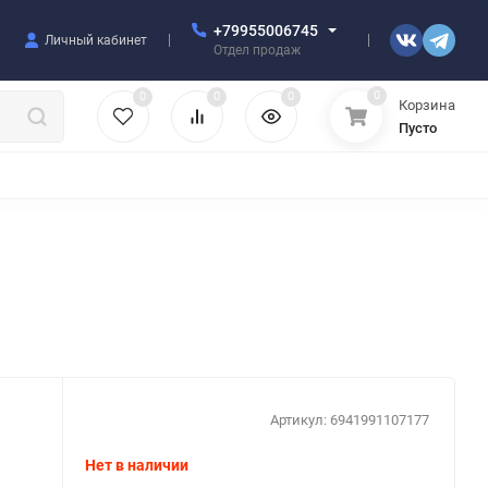
+79955006745
Личный кабинет
Отдел продаж
0
0
0
0
Корзина
Пусто
УЛЯТОРЫ
ЧЕХЛЫ
ПЛЕНКИ ДЛЯ ПЛОТТЕРОВ
РАЗНОЕ
Артикул:
6941991107177
Нет в наличии