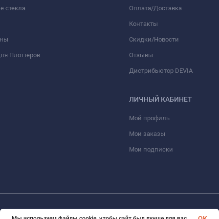
е стекла
Оплата/Доставка
Контакты
оны
Скидки/Новости
ля Плоттеров
Отзывы
Дистрибьютор DEVIA
ЛИЧНЫЙ КАБИНЕТ
Мой профиль
Мои заказы
Мои подписки
© 2026 optmoskvaa.ru Все права защищены
OK
Мы используем файлы cookie, чтобы сайт был лучше для вас.