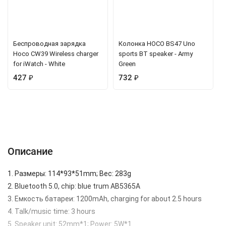
Беспроводная зарядка
Колонка HOCO BS47 Uno
Hoco CW39 Wireless charger
sports BT speaker - Army
for iWatch - White
Green
427
₽
732
₽
Описание
Характеристики
Отзывы (0)
Вопрос-Ответ
Описание
1. Размеры: 114*93*51mm; Вес: 283g
2. Bluetooth 5.0, chip: blue trum AB5365A
3. Емкость батареи: 1200mAh, charging for about 2.5 hours
4. Talk/music time: 3 hours
5. Speaker unit: 52mm*1; Power: 5W*1