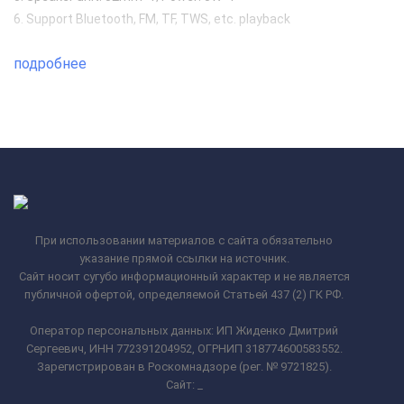
6. Support Bluetooth, FM, TF, TWS, etc. playback
подробнее
При использовании материалов с сайта обязательно
указание прямой ссылки на источник.
Сайт носит сугубо информационный характер и не является
публичной офертой, определяемой Статьей 437 (2) ГК РФ.
Оператор персональных данных: ИП Жиденко Дмитрий
Сергеевич, ИНН 772391204952, ОГРНИП 318774600583552.
Зарегистрирован в Роскомнадзоре (рег. № 9721825).
Сайт:
_