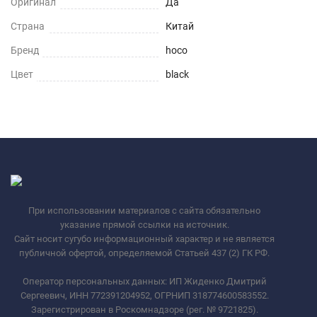
Оригинал
Да
Страна
Китай
Бренд
hoco
Цвет
black
При использовании материалов с сайта обязательно
указание прямой ссылки на источник.
Сайт носит сугубо информационный характер и не является
публичной офертой, определяемой Статьей 437 (2) ГК РФ.
Оператор персональных данных: ИП Жиденко Дмитрий
Сергеевич, ИНН 772391204952, ОГРНИП 318774600583552.
Зарегистрирован в Роскомнадзоре (рег. № 9721825).