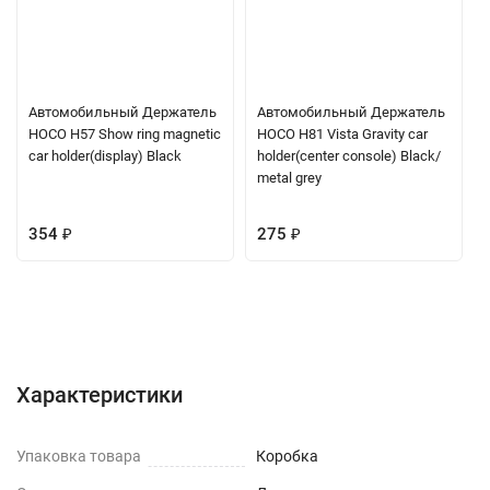
Автомобильный Держатель
Автомобильный Держатель
HOCO H57 Show ring magnetic
HOCO H81 Vista Gravity car
car holder(display) Black
holder(center console) Black/
metal grey
354
₽
275
₽
Характеристики
Отзывы (0)
Вопрос-Ответ
Характеристики
Упаковка товара
Коробка