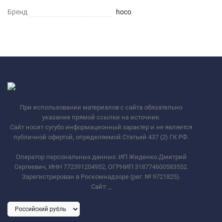
Бренд
hoco
При использовании материалов с сайта обязательно
указание прямой ссылки на источник.
Сайт носит сугубо информационный характер и не является
публичной офертой, определяемой Статьей 437 (2) ГК РФ.
Оператор персональных данных: ИП Жиденко Дмитрий
Сергеевич, ИНН 772391204952, ОГРНИП 318774600583552.
Зарегистрирован в Роскомнадзоре (рег. № 9721825).
Сайт:
_