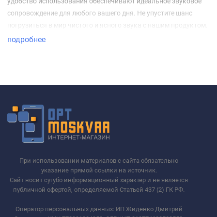
удобство использования обеспечивают идеальное звуковое
сопровождение для любого вашего дня. Не упустите шанс
погрузиться в мир чистого и ясного звука с нашим продуктом.
подробнее
При использовании материалов с сайта обязательно
указание прямой ссылки на источник.
Сайт носит сугубо информационный характер и не является
публичной офертой, определяемой Статьей 437 (2) ГК РФ.
Оператор персональных данных: ИП Жиденко Дмитрий