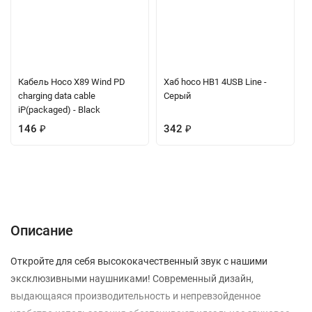
Кабель Hoco X89 Wind PD
Хаб hoco HB1 4USB Line -
charging data cable
Серый
iP(packaged) - Black
146
₽
342
₽
Описание
Характеристики
Отзывы (0)
Вопрос-Ответ
Описание
Откройте для себя высококачественный звук с нашими
эксклюзивными наушниками! Современный дизайн,
выдающаяся производительность и непревзойденное