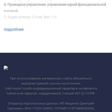
4. Проводное управление: управление одной функциональной
кнопкой.
5. Аудио штекер: 3.5 мм. Вес: 11г.
подробнее
При использовании материалов с сайта обязательно
указание прямой ссылки на источник.
Сайт носит сугубо информационный характер и не является
публичной офертой, определяемой Статьей 437 (2) ГК РФ.
Оператор персональных данных: ИП Жиденко Дмитрий
Сергеевич, ИНН 772391204952, ОГРНИП 318774600583552.