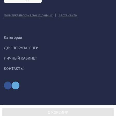
|
Политика персональных данных
Карта сайта
Категории
ДЛЯ ПОКУПАТЕЛЕЙ
ЛИЧНЫЙ КАБИНЕТ
КОНТАКТЫ
Мы используем файлы cookie, чтобы сайт был лучше для
© 2026 optmoskvaa.ru Все права защищены
OK
В КОРЗИНУ
вас.