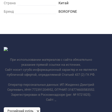
Страна
Китай
Бренд
BOROFONE
При использовании материалов с сайта обязательно
указание прямой ссылки на источник.
Сайт носит сугубо информационный характер и не является
публичной офертой, определяемой Статьей 437 (2) ГК РФ.
Оператор персональных данных: ИП Жиденко Дмитрий
Сергеевич, ИНН 772391204952, ОГРНИП 318774600583552.
Зарегистрирован в Роскомнадзоре (рег. № 9721825).
Сайт:
_