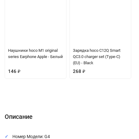
Наушники hoco M1 original
Зарядка hoco C12Q Smart
series Earphone Apple - Белый
QC3.0 charger set (Type-C)
(EU) - Black
146
₽
268
₽
Описание
Характеристики
Отзывы (0)
Вопрос-Ответ
Описание
Номер Модели: G4