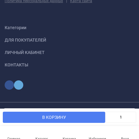
|
Политика персональных данных
Карта сайта
Категории
ДЛЯ ПОКУПАТЕЛЕЙ
ЛИЧНЫЙ КАБИНЕТ
КОНТАКТЫ
Мы используем файлы cookie, чтобы сайт был лучше для
© 2026 optmoskvaa.ru Все права защищены
OK
В КОРЗИНУ
вас.
Главная
Каталог
Корзина
Избранное
Вход