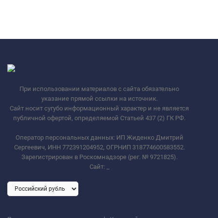
При использовании материалов с сайта обязательно
указание прямой ссылки на источник.
Сайт носит сугубо информационный характер и не является
публичной офертой, определяемой Статьей 437 (2) ГК РФ.
Оператор персональных данных: ИП Жиденко Дмитрий
Сергеевич, ИНН 772391204952, ОГРНИП 318774600583552.
Зарегистрирован в Роскомнадзоре (рег. № 9721825).
Сайт:
_