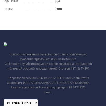
Оригинал
Да
Бренд
hoco
При использовании материалов с сайта обязательно
указание прямой ссылки на источник.
Сайт носит сугубо информационный характер и не является
публичной офертой, определяемой Статьей 437 (2) ГК РФ.
Оператор персональных данных: ИП Жиденко Дмитрий
Сергеевич, ИНН 772391204952, ОГРНИП 318774600583552.
Зарегистрирован в Роскомнадзоре (рег. № 9721825).
Сайт:
_