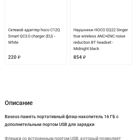
Сетевой адаптер hoco C12Q
Наушники HOCO EQ22 Singer
Smart QC3.0 charger (EU) -
true wireless ANC+ENC noise
White
reduction BT headset -
Midnight black
220
₽
854
₽
Описание
Характеристики
Отзывы (0)
Вопрос-Ответ
Описание
Baseus память портативный флэш-накопитель 16 ГБ с
дополнительным портом USB для зарядки
Флешки со встроенным портом USB, который позволяет