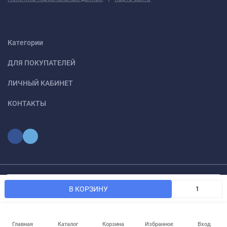
Категории
ДЛЯ ПОКУПАТЕЛЕЙ
ЛИЧНЫЙ КАБИНЕТ
КОНТАКТЫ
Мы используем файлы cookie, чтобы сайт был лучше для
© 2026 optmoskvaa.ru Все права защищены
OK
В КОРЗИНУ
вас.
Главная
Каталог
Корзина
Избранное
Вход