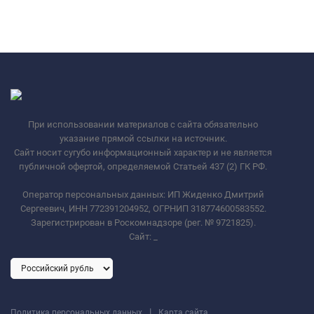
При использовании материалов с сайта обязательно
указание прямой ссылки на источник.
Сайт носит сугубо информационный характер и не является
публичной офертой, определяемой Статьей 437 (2) ГК РФ.
Оператор персональных данных: ИП Жиденко Дмитрий
Сергеевич, ИНН 772391204952, ОГРНИП 318774600583552.
Зарегистрирован в Роскомнадзоре (рег. № 9721825).
Сайт:
_
|
Политика персональных данных
Карта сайта