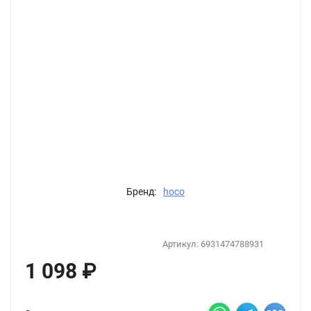
Бренд:
hoco
Артикул:
6931474788931
1 098
₽