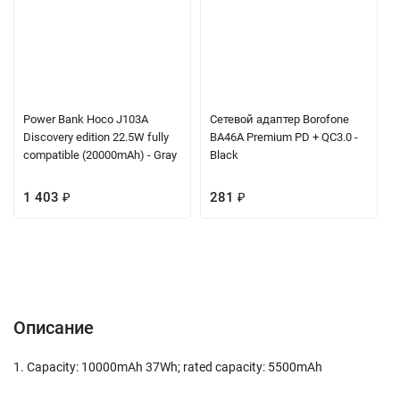
Power Bank Hoco J103A
Сетевой адаптер Borofone
Discovery edition 22.5W fully
BA46A Premium PD + QC3.0 -
compatible (20000mAh) - Gray
Black
1 403
₽
281
₽
Описание
Характеристики
Отзывы (0)
Вопрос-Ответ
Описание
1. Capacity: 10000mAh 37Wh; rated capacity: 5500mAh