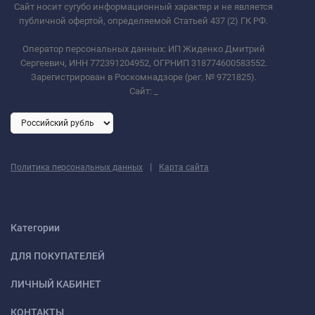
Сайт носит сугубо информационный характер и не является
публичной офертой, определяемой Статьей 437 (2) ГК РФ.
Оператор персональных данных: ИП Жиденко Дмитрий
Сергеевич, ИНН 772391204952, ОГРНИП 318774600583552.
Зарегистрирован в Роскомнадзоре (рег. № 9721825).
Сайт:
_
|
Политика персональных данных
Карта сайта
Категории
ДЛЯ ПОКУПАТЕЛЕЙ
ЛИЧНЫЙ КАБИНЕТ
КОНТАКТЫ