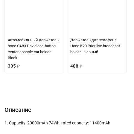
Автомобильный держатель
Держатель для телефона
hoco CA83 David one-button
Hoco K20 Prior live broadcast
center console car holder -
holder - Черный
Black
305
₽
488
₽
Описание
Характеристики
Отзывы (0)
Вопрос-Ответ
Описание
1. Capacity: 20000mAh 74Wh; rated capacity: 11400mAh