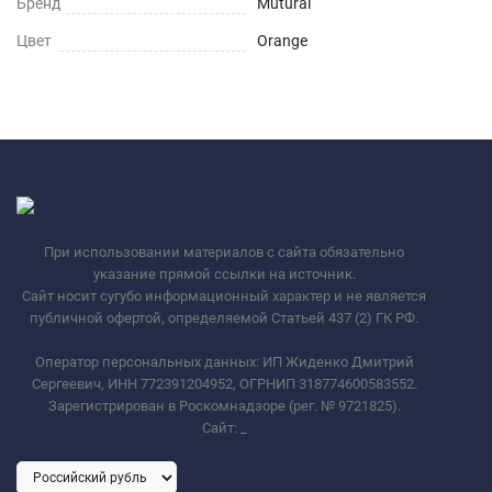
Бренд
Mutural
Цвет
Orange
При использовании материалов с сайта обязательно
указание прямой ссылки на источник.
Сайт носит сугубо информационный характер и не является
публичной офертой, определяемой Статьей 437 (2) ГК РФ.
Оператор персональных данных: ИП Жиденко Дмитрий
Сергеевич, ИНН 772391204952, ОГРНИП 318774600583552.
Зарегистрирован в Роскомнадзоре (рег. № 9721825).
Сайт:
_