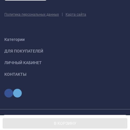
|
Политика персональных данных
Карта сайта
Категории
ДЛЯ ПОКУПАТЕЛЕЙ
ЛИЧНЫЙ КАБИНЕТ
КОНТАКТЫ
Мы используем файлы cookie, чтобы сайт был лучше для
© 2026 optmoskvaa.ru Все права защищены
OK
В КОРЗИНУ
вас.