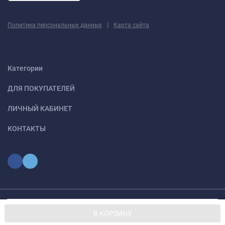
|
Политика персональных данных
Карта сайта
Категории
ДЛЯ ПОКУПАТЕЛЕЙ
ЛИЧНЫЙ КАБИНЕТ
КОНТАКТЫ
Мы используем файлы cookie, чтобы сайт был лучше для
© 2026 optmoskvaa.ru Все права защищены
OK
В КОРЗИНУ
вас.