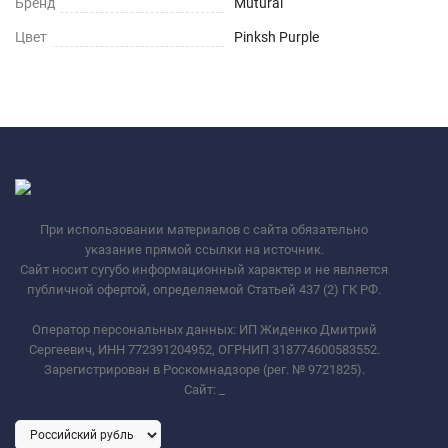
Бренд
Mutural
Цвет
Pinksh Purple
При использовании материалов с сайта обязательно
указание прямой ссылки на источник.
Сайт носит сугубо информационный характер и не является
публичной офертой, определяемой Статьей 437 (2) ГК РФ.
Оператор персональных данных: ИП Жиденко Дмитрий
Сергеевич, ИНН 772391204952, ОГРНИП 318774600583552.
Зарегистрирован в Роскомнадзоре (рег. № 9721825).
Сайт:
_