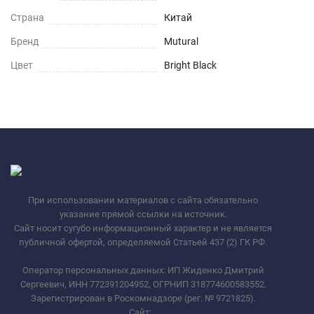
Страна
Китай
Бренд
Mutural
Цвет
Bright Black
При использовании материалов с сайта обязательно
указание прямой ссылки на источник.
Сайт носит сугубо информационный характер и не является
публичной офертой, определяемой Статьей 437 (2) ГК РФ.
Оператор персональных данных: ИП Жиденко Дмитрий
Сергеевич, ИНН 772391204952, ОГРНИП 318774600583552.
Зарегистрирован в Роскомнадзоре (рег. № 9721825).
Сайт:
_