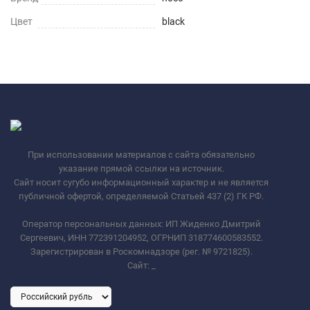
Цвет
black
При использовании материалов с сайта обязательно
указание прямой ссылки на источник.
Сайт носит сугубо информационный характер и не является
публичной офертой, определяемой Статьей 437 (2) ГК РФ.
Оператор персональных данных: ИП Жиденко Дмитрий
Сергеевич, ИНН 772391204952, ОГРНИП 318774600583552.
Зарегистрирован в Роскомнадзоре (рег. № 9721825).
Сайт:
_