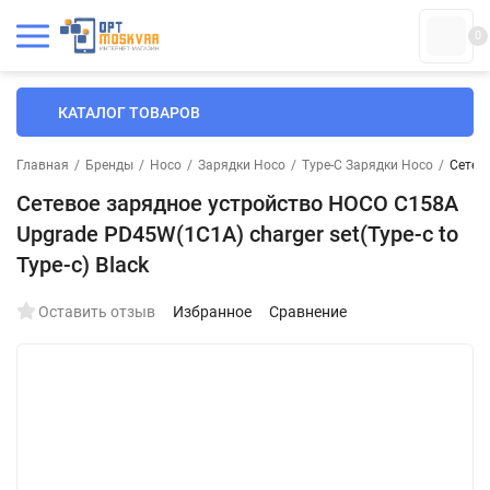
0
КАТАЛОГ ТОВАРОВ
Главная
/
Бренды
/
Hoco
/
Зарядки Hoco
/
Type-C Зарядки Hoco
/
Сетево
Сетевое зарядное устройство HOCO C158A
Upgrade PD45W(1C1A) charger set(Type-c to
Type-c) Black
Оставить отзыв
Избранное
Сравнение