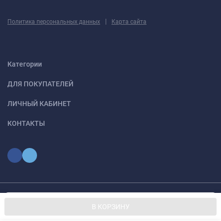
|
Политика персональных данных
Карта сайта
Категории
ДЛЯ ПОКУПАТЕЛЕЙ
ЛИЧНЫЙ КАБИНЕТ
КОНТАКТЫ
Мы используем файлы cookie, чтобы сайт был лучше для
© 2026 optmoskvaa.ru Все права защищены
OK
В КОРЗИНУ
вас.