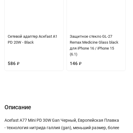
Сетевой адаптер Acefast A1
Защитное стекло GL-27
PD 20W - Black
Remax Medicine Glass black
для iPhone 16 / iPhone 15
(6.1)
586
₽
146
₽
Описание
Характеристики
Отзывы (0)
Вопрос-Ответ
Описание
Acefast A77 Mini PD 30W Gan Черный, Европейская Плавка
- технология нитрида галлия (gan), меньший размер, более