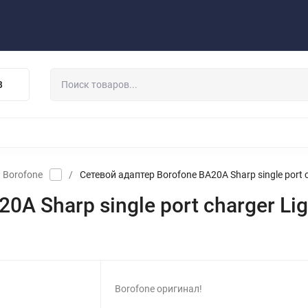
Публичная оферта
Договор
Персональные данные
та/Доставка
Контакты
Скидки/Новости
Отзывы
В
НАУШНИКИ
ДЕРЖАТЕЛИ
ВНЕШНИЕ АККУМ
ЗАЩИТНЫЕ СТЕКЛА
КОЛОНКИ
МИКРОФОНЫ
 Borofone
/
Сетевой адаптер Borofone BA20A Sharp single port c
A Sharp single port charger Lig
Borofone оригинал!