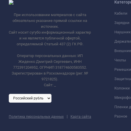
Категор
Кабели
При использовании материалов с сайта
обязательно указание прямой ссылки на
Зарядки
источник.
Наушник
Сайт носит сугубо информационный характер
и не является публичной офертой,
Держате
определяемой Статьей 437 (2) ГК РФ.
Внешние
Оператор персональных данных: ИП
Чехлы
Жиденко Дмитрий Сергеевич, ИНН
772391204952, ОГРНИП 318774600583552.
Ремешки 
Зарегистрирован в Роскомнадзоре (рег. №
Защитны
9721825).
Сайт:
_
Колонки
Микроф
Пленки д
|
Разное
Политика персональных данных
Карта сайта