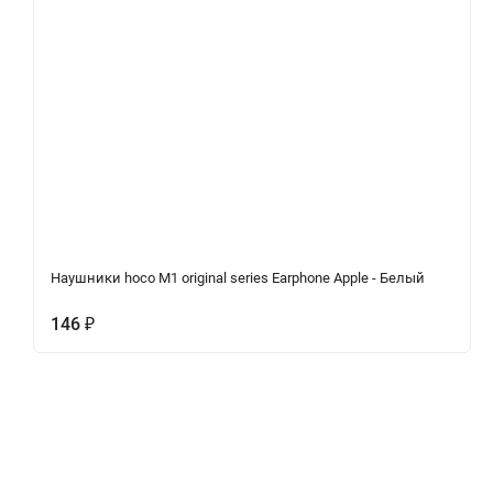
Наушники hoco M1 original series Earphone Apple - Белый
146
₽
Описание
Характеристики
Отзывы (0)