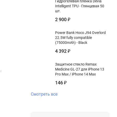
Гидрогелевая пленка Devia
Intelligent TPU - Глянцевая 50
шт.
2 900
₽
Power Bank Hoco J94 Overlord
22.5W fully compatible
(75000mAh) - Black
4 392
₽
Защитное стекло Remax
Medicine GL-27 для iPhone 13
и
Pro Max / iPhone 14 Max
146
₽
Смотреть все