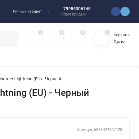
+79955006745
Личный кабинет
Отдел продаж
0
0
0
0
Корзина
Пусто
УЛЯТОРЫ
ЧЕХЛЫ
ПЛЕНКИ ДЛЯ ПЛОТТЕРОВ
РАЗНОЕ
harger Lightning (EU) - Черный
htning (EU) - Черный
Артикул:
6931474702128