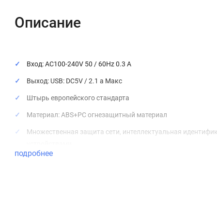
Описание
Вход: AC100-240V 50 / 60Hz 0.3 A
Выход: USB: DC5V / 2.1 a Макс
Штырь европейского стандарта
Материал: ABS+PC огнезащитный материал
Множественная защита сети, интеллектуальная идентифи
устройствами
подробнее
Кабель BX17 (молния); L: 1M
Размер: 79*38*24 мм, общий вес: 56 г