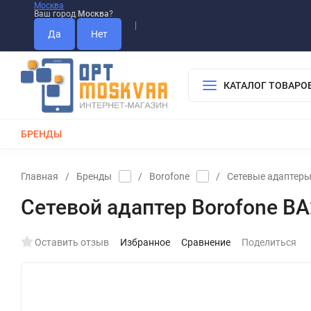
Москва
Ваш город
Москва
?
Информация О Нас
Вакансии
Прайс-Лист
Гарантия
Опла
Дистрибьютор DEVIA
КАТАЛОГ ТОВАРО
БРЕНДЫ
КАБЕЛИ
ЗАРЯДКИ
РЕМЕШКИ ДЛЯ APPLE WATCH
Главная
/
Бренды
/
Borofone
/
Сетевые адаптеры
Сетевой адаптер Borofone BA20
Оставить отзыв
Избранное
Сравнение
Поделиться