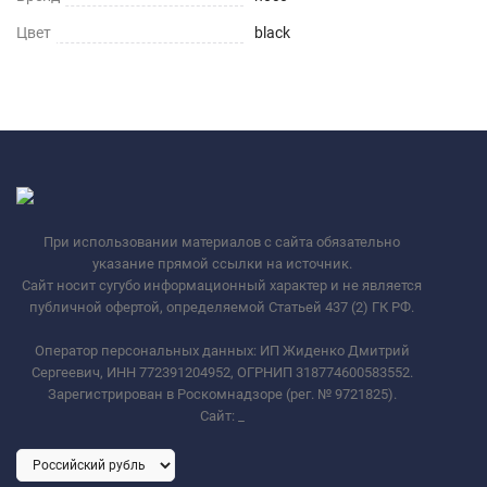
Цвет
black
При использовании материалов с сайта обязательно
указание прямой ссылки на источник.
Сайт носит сугубо информационный характер и не является
публичной офертой, определяемой Статьей 437 (2) ГК РФ.
Оператор персональных данных: ИП Жиденко Дмитрий
Сергеевич, ИНН 772391204952, ОГРНИП 318774600583552.
Зарегистрирован в Роскомнадзоре (рег. № 9721825).
Сайт:
_