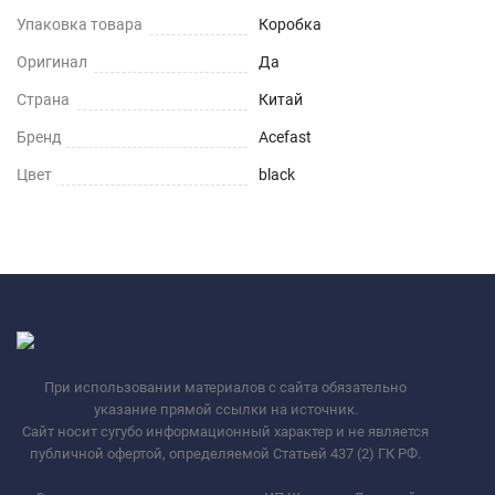
Упаковка товара
Коробка
Оригинал
Да
Страна
Китай
Бренд
Acefast
Цвет
black
При использовании материалов с сайта обязательно
указание прямой ссылки на источник.
Сайт носит сугубо информационный характер и не является
публичной офертой, определяемой Статьей 437 (2) ГК РФ.