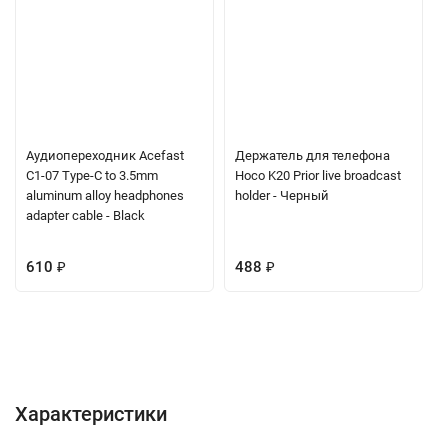
Аудиопереходник Acefast
Держатель для телефона
C1-07 Type-С to 3.5mm
Hoco K20 Prior live broadcast
aluminum alloy headphones
holder - Черный
adapter cable - Black
610
₽
488
₽
Характеристики
Отзывы (0)
Вопрос-Ответ
Характеристики