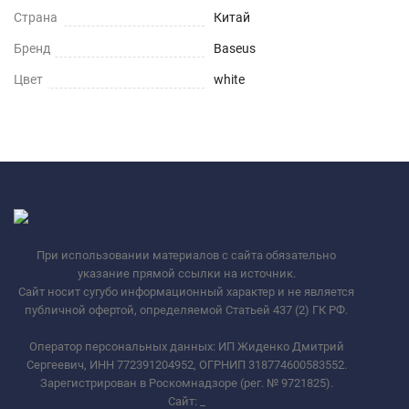
Страна
Китай
Бренд
Baseus
Цвет
white
При использовании материалов с сайта обязательно
указание прямой ссылки на источник.
Сайт носит сугубо информационный характер и не является
публичной офертой, определяемой Статьей 437 (2) ГК РФ.
Оператор персональных данных: ИП Жиденко Дмитрий
Сергеевич, ИНН 772391204952, ОГРНИП 318774600583552.
Зарегистрирован в Роскомнадзоре (рег. № 9721825).
Сайт:
_