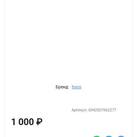
Бренд:
hoco
Артикул:
6942007662277
1 000
₽