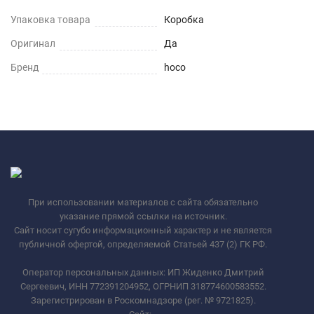
Упаковка товара
Коробка
Оригинал
Да
Бренд
hoco
При использовании материалов с сайта обязательно
указание прямой ссылки на источник.
Сайт носит сугубо информационный характер и не является
публичной офертой, определяемой Статьей 437 (2) ГК РФ.
Оператор персональных данных: ИП Жиденко Дмитрий
Сергеевич, ИНН 772391204952, ОГРНИП 318774600583552.
Зарегистрирован в Роскомнадзоре (рег. № 9721825).