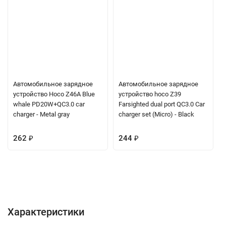
Автомобильное зарядное
Автомобильное зарядное
устройство Hoco Z46A Blue
устройство hoco Z39
whale PD20W+QC3.0 car
Farsighted dual port QC3.0 Car
charger - Metal gray
charger set (Micro) - Black
262
₽
244
₽
Характеристики
Отзывы (0)
Вопрос-Ответ
Характеристики